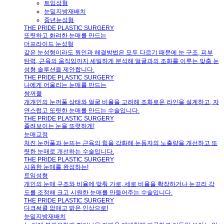
트임성형
눈밑지방재배치
중년눈성형
THE PRIDE PLASTIC SURGERY
또렷하고 화려한 눈매를 만드는
더프라이드 눈성형
같은 눈성형이라도 원인과 해결방법은 모두 다르기 때문에 눈 구조, 피부
탄력, 근육의 움직임까지 세밀하게 분석해 얼굴과의 조화를 이루는 맞춤 눈
성형 솔루션을 제안합니다.
THE PRIDE PLASTIC SURGERY
나에게 어울리는 눈매를 만드는
쌍꺼풀
개개인의 눈꺼풀 상태와 얼굴 비율을 고려해 조화로운 라인을 설계하고, 자
연스럽고 또렷한 눈매를 만드는 수술입니다.
THE PRIDE PLASTIC SURGERY
졸려보이는 눈을 또렷하게!
눈매교정
처진 눈꺼풀과 눈뜨는 근육의 힘을 강화해 눈동자의 노출량을 개선하고 또
렷한 눈매로 개선하는 수술입니다.
THE PRIDE PLASTIC SURGERY
시원한 눈매를 완성하는!
트임성형
개인의 눈매 구조와 비율에 맞춰 가로, 세로 비율을 확장하거나 눈꼬리 각
도를 조정해 크고 시원한 눈매를 만들어주는 수술입니다.
THE PRIDE PLASTIC SURGERY
다크써클 없애고 밝은 인상으로!
눈밑지방재배치