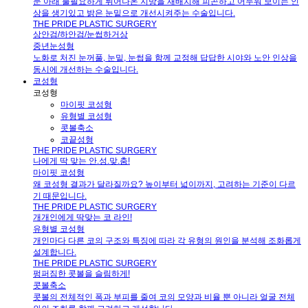
눈 아래 불필요하게 튀어나온 지방을 재배치해 피곤하고 어두워 보이는 인
상을 생기있고 밝은 눈밑으로 개선시켜주는 수술입니다.
THE PRIDE PLASTIC SURGERY
상안검/하안검/눈썹하거상
중년눈성형
노화로 처진 눈꺼풀, 눈밑, 눈썹을 함께 교정해 답답한 시야와 노안 인상을
동시에 개선하는 수술입니다.
코성형
코성형
마이핏 코성형
유형별 코성형
콧볼축소
코끝성형
THE PRIDE PLASTIC SURGERY
나에게 딱 맞는 안.성.맞.춤!
마이핏 코성형
왜 코성형 결과가 달라질까요? 높이부터 넓이까지, 고려하는 기준이 다르
기 때문입니다.
THE PRIDE PLASTIC SURGERY
개개인에게 딱맞는 코 라인!
유형별 코성형
개인마다 다른 코의 구조와 특징에 따라 각 유형의 원인을 분석해 조화롭게
설계합니다.
THE PRIDE PLASTIC SURGERY
펑퍼짐한 콧볼을 슬림하게!
콧볼축소
콧볼의 전체적인 폭과 부피를 줄여 코의 모양과 비율 뿐 아니라 얼굴 전체