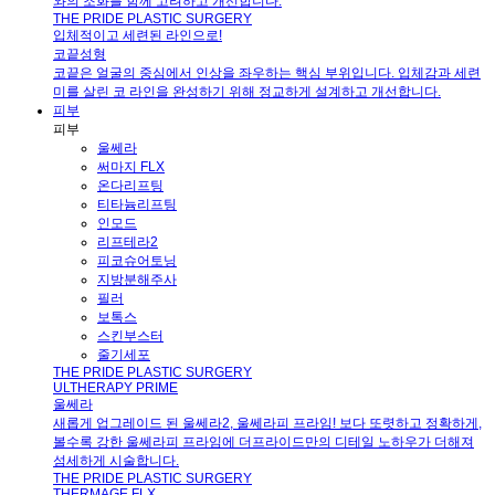
와의 조화를 함께 고려하고 개선합니다.
THE PRIDE PLASTIC SURGERY
입체적이고 세련된 라인으로!
코끝성형
코끝은 얼굴의 중심에서 인상을 좌우하는 핵심 부위입니다. 입체감과 세련
미를 살린 코 라인을 완성하기 위해 정교하게 설계하고 개선합니다.
피부
피부
울쎄라
써마지 FLX
온다리프팅
티타늄리프팅
인모드
리프테라2
피코슈어토닝
지방분해주사
필러
보톡스
스킨부스터
줄기세포
THE PRIDE PLASTIC SURGERY
ULTHERAPY PRIME
울쎄라
새롭게 업그레이드 된 울쎄라2, 울쎄라피 프라임! 보다 또렷하고 정확하게,
볼수록 강한 울쎄라피 프라임에 더프라이드만의 디테일 노하우가 더해져
섬세하게 시술합니다.
THE PRIDE PLASTIC SURGERY
THERMAGE FLX