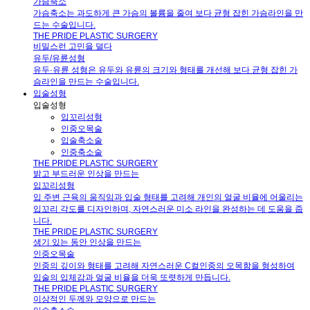
가슴축소
가슴축소는 과도하게 큰 가슴의 볼륨을 줄여 보다 균형 잡힌 가슴라인을 만
드는 수술입니다.
THE PRIDE PLASTIC SURGERY
비밀스런 고민을 덜다
유두/유륜성형
유두·유륜 성형은 유두와 유륜의 크기와 형태를 개선해 보다 균형 잡힌 가
슴라인을 만드는 수술입니다.
입술성형
입술성형
입꼬리성형
인중오목술
입술축소술
인중축소술
THE PRIDE PLASTIC SURGERY
밝고 부드러운 인상을 만드는
입꼬리성형
입 주변 근육의 움직임과 입술 형태를 고려해 개인의 얼굴 비율에 어울리는
입꼬리 각도를 디자인하며, 자연스러운 미소 라인을 완성하는 데 도움을 줍
니다.
THE PRIDE PLASTIC SURGERY
생기 있는 동안 인상을 만드는
인중오목술
인중의 깊이와 형태를 고려해 자연스러운 C컬인중의 오목함을 형성하여
입술의 입체감과 얼굴 비율을 더욱 또렷하게 만듭니다.
THE PRIDE PLASTIC SURGERY
이상적인 두께와 모양으로 만드는