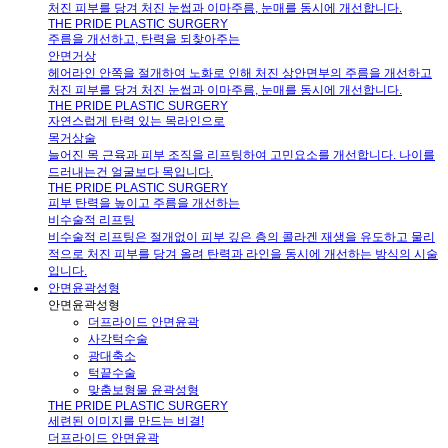
처진 피부를 당겨 처진 눈썹과 이마주름, 눈매를 동시에 개선합니다.
THE PRIDE PLASTIC SURGERY
주름을 개선하고, 탄력을 되찾아주는
안면거상
헤어라인 안쪽을 절개하여 노화로 인해 처진 상안면부의 주름을 개선하고
처진 피부를 당겨 처진 눈썹과 이마주름, 눈매를 동시에 개선합니다.
THE PRIDE PLASTIC SURGERY
자연스럽게 탄력 있는 목라인으로
목거상술
늘어진 목 근육과 피부 조직을 리프팅하여 고민요소를 개선합니다. 나이를
드러내는건 얼굴보다 목입니다.
THE PRIDE PLASTIC SURGERY
피부 탄력을 높이고 주름을 개선하는
비수술적 리프팅
비수술적 리프팅은 절개없이 피부 깊은 층의 콜라겐 재생을 유도하고 물리
적으로 처진 피부를 당겨 올려 탄력과 라인을 동시에 개선하는 방식의 시술
입니다.
안면윤곽성형
안면윤곽성형
더프라이드 안면윤곽
사각턱수술
광대축소
턱끝수술
맞춤보형물 윤곽성형
THE PRIDE PLASTIC SURGERY
세련된 이미지를 만드는 비결!
더프라이드 안면윤곽