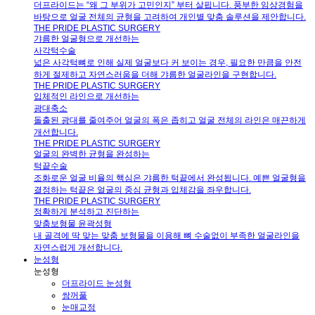
더프라이드는 “왜 그 부위가 고민인지” 부터 살핍니다. 풍부한 임상경험을
바탕으로 얼굴 전체의 균형을 고려하여 개인별 맞춤 솔루션을 제안합니다.
THE PRIDE PLASTIC SURGERY
갸름한 얼굴형으로 개선하는
사각턱수술
넓은 사각턱뼈로 인해 실제 얼굴보다 커 보이는 경우, 필요한 만큼을 안전
하게 절제하고 자연스러움을 더해 갸름한 얼굴라인을 구현합니다.
THE PRIDE PLASTIC SURGERY
입체적인 라인으로 개선하는
광대축소
돌출된 광대를 줄여주어 얼굴의 폭은 좁히고 얼굴 전체의 라인은 매끈하게
개선합니다.
THE PRIDE PLASTIC SURGERY
얼굴의 완벽한 균형을 완성하는
턱끝수술
조화로운 얼굴 비율의 핵심은 갸름한 턱끝에서 완성됩니다. 예쁜 얼굴형을
결정하는 턱끝은 얼굴의 중심 균형과 입체감을 좌우합니다.
THE PRIDE PLASTIC SURGERY
정확하게 분석하고 진단하는
맞춤보형물 윤곽성형
내 골격에 딱 맞는 맞춤 보형물을 이용해 뼈 수술없이 부족한 얼굴라인을
자연스럽게 개선합니다.
눈성형
눈성형
더프라이드 눈성형
쌍꺼풀
눈매교정