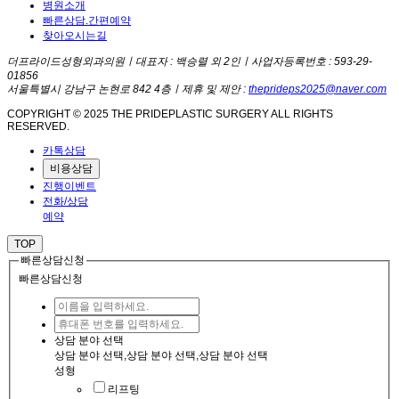
병원소개
빠른상담.간편예약
찾아오시는길
더프라이드성형외과의원
ㅣ
대표자 : 백승렬 외 2인
ㅣ
사업자등록번호 : 593-29-
01856
서울특별시 강남구 논현로 842 4층
ㅣ
제휴 및 제안 :
theprideps2025@naver.com
COPYRIGHT © 2025 THE PRIDEPLASTIC SURGERY ALL RIGHTS
RESERVED.
카톡상담
비용상담
진행이벤트
전화/상담
예약
TOP
빠른상담신청
빠른상담신청
상담 분야 선택
상담 분야 선택,상담 분야 선택,상담 분야 선택
성형
리프팅