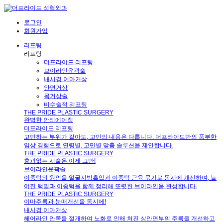
로그인
회원가입
리프팅
리프팅
더프라이드 리프팅
브이라인윤곽술
내시경 이마거상
안면거상
목거상술
비수술적 리프팅
THE PRIDE PLASTIC SURGERY
완벽한 안티에이징
더프라이드 리프팅
고민하는 부위가 같아도, 고민의 내용은 다릅니다. 더프라이드만의 풍부한
임상 경험으로 연령별, 고민별 맞춤 솔루션을 제안합니다.
THE PRIDE PLASTIC SURGERY
효과없는 시술은 이제 그만!
브이라인윤곽술
이중턱의 원인을 얼굴지방흡입과 이중턱 근육 묶기로 동시에 개선하여, 늘
어진 턱밑과 이중턱을 함께 정리해 또렷한 브이라인을 완성합니다.
THE PRIDE PLASTIC SURGERY
이마주름과 눈매개선을 동시에!
내시경 이마거상
헤어라인 안쪽을 절개하여 노화로 인해 처진 상안면부의 주름을 개선하고