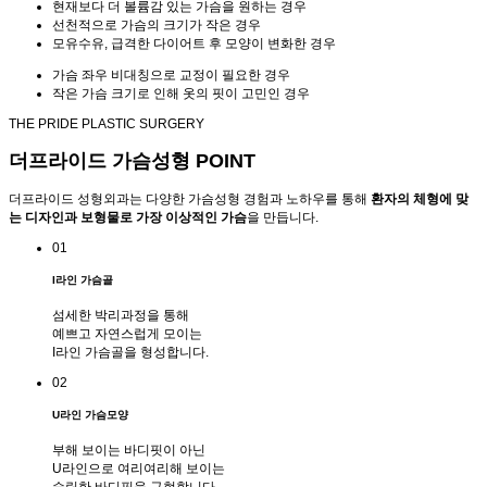
현재보다 더 볼륨감 있는 가슴을 원하는 경우
선천적으로 가슴의 크기가 작은 경우
모유수유, 급격한 다이어트 후 모양이 변화한 경우
가슴 좌우 비대칭으로 교정이 필요한 경우
작은 가슴 크기로 인해 옷의 핏이 고민인 경우
THE PRIDE PLASTIC SURGERY
더프라이드
가슴성형 POINT
더프라이드 성형외과는 다양한 가슴성형 경험과 노하우를 통해
환자의 체형에 맞
는 디자인과 보형물로 가장 이상적인 가슴
을 만듭니다.
01
I라인 가슴골
섬세한 박리과정을 통해
예쁘고 자연스럽게 모이는
I라인 가슴골을 형성합니다.
02
U라인 가슴모양
부해 보이는 바디핏이 아닌
U라인으로 여리여리해 보이는