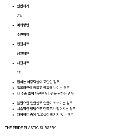
실밥제거
7일
마취방법
수면마취
입원치료
당일퇴원
내원치료
1회
접히는 이중턱살이 고민인 경우
얼굴라인이 둥글고 뭉툭해 보이는 경우
뼈 수술 없이 매끈한 V라인을 원하는 경우
불필요한 얼굴살로 얼굴이 커보이는 경우
시술적인 방법으로 만족도가 떨어지는 경우
다이어트 중에 얼굴살이 빠지지 않는 경우
THE PRIDE PLASTIC SURGERY