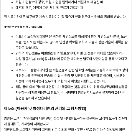
회원 가입정보의 경우, 회원 가입을 탈퇴하거나 회원에서 제명된 때
예약의 경우, 예약에 따른 처리 및 진료가 완료된 때
위 보유기간에도 불구하고 계속 보유하여야 할 필요가 있을 경우에는 귀하의 동의를 받습니다.
개인정보보호를 위한 기술적 대책
더프라이드성형외과의원 은 귀하의 개인정보를 취급함에 있어 개인정보가 분실, 도난,
누출, 변조 또는 훼손되지 않도록 안전성 확보를 위하여 다음과 같은 기술적 대책을 강
구하고 있습니다.
귀하의 개인정보는 비밀번호에 의해 보호되며, 파일 및 전송 데이터를 암호화하거나
파일 잠금기능(Lock)을 사용하여 중요한 데이터는 별도의 보안기능을 통해 보호되고
있습니다.
더프라이드성형외과의원 은 회원인증과 관련 암호알고리즘을 이용하여 네트워크 상의
개인정보를 안전하게 전송할 수 있는 인증 및 보안장치를 채택하고 있으며, 시스템상
사정에 의해 미시행시 도우미에 의한 의사 확인을 시행하고 있습니다.
해킹 등에 의해 귀하의 개인정보가 유출되는 것을 방지하기 위해 외부로부터의 침입을
차단하는 장치를 이용하고 있으며, 각 서버마다 침입탐지시스템을 설치하여 24시간
침입을 감시하고 있습니다.
제 5조 (이용자 및 법정대리인의 권리와 그 행사방법)
병원은 고객이 개인정보에 대한 열람, 정정 및 삭제를 요구하는 경우에는 고객의 요구에 성실하
게 응대하고, 지체없이 처리합니다.
개인정보를 보호하기 위하여 고객의 방문 이외의 전화ㆍ우편ㆍFAX 등 기타 신청방법에 의한