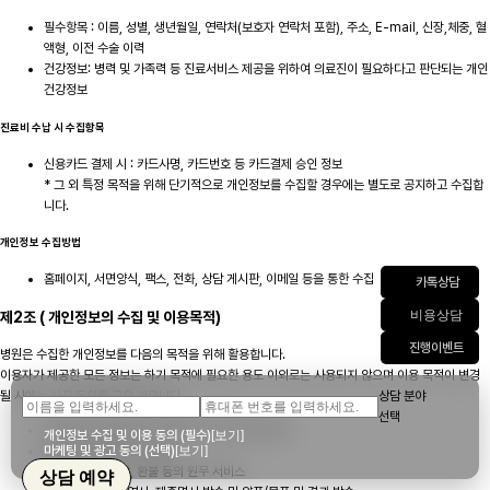
필수항목 : 이름, 성별, 생년월일, 연락처(보호자 연락처 포함), 주소, E-mail, 신장,체중, 혈
액형, 이전 수술 이력
건강정보: 병력 및 가족력 등 진료서비스 제공을 위하여 의료진이 필요하다고 판단되는 개인
건강정보
진료비 수납 시 수집항목
신용카드 결제 시 : 카드사명, 카드번호 등 카드결제 승인 정보
* 그 외 특정 목적을 위해 단기적으로 개인정보를 수집할 경우에는 별도로 공지하고 수집합
니다.
개인정보 수집방법
홈페이지, 서면양식, 팩스, 전화, 상담 게시판, 이메일 등을 통한 수집
카톡상담
비용상담
제2조 ( 개인정보의 수집 및 이용목적)
진행이벤트
병원은 수집한 개인정보를 다음의 목적을 위해 활용합니다.
이용자가 제공한 모든 정보는 하기 목적에 필요한 용도 이외로는 사용되지 않으며 이용 목적이 변경
상담 분야
될 시에는 사전 동의를 구할 것입니다.
선택
진료/검사/ 예약조회 및 진료를 위한 본인확인 절차
개인정보 수집 및 이용 동의 (필수)
[보기]
마케팅 및 광고 동의 (선택)
[보기]
진단 및 치료를 위한 서비스
진료비 청구, 수납, 환불 등의 원무 서비스
상담 예약