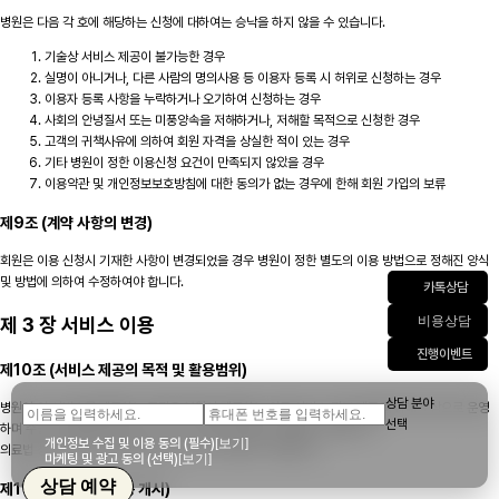
병원은 다음 각 호에 해당하는 신청에 대하여는 승낙을 하지 않을 수 있습니다.
기술상 서비스 제공이 불가능한 경우
실명이 아니거나, 다른 사람의 명의사용 등 이용자 등록 시 허위로 신청하는 경우
이용자 등록 사항을 누락하거나 오기하여 신청하는 경우
사회의 안녕질서 또는 미풍양속을 저해하거나, 저해할 목적으로 신청한 경우
고객의 귀책사유에 의하여 회원 자격을 상실한 적이 있는 경우
기타 병원이 정한 이용신청 요건이 만족되지 않았을 경우
이용약관 및 개인정보보호방침에 대한 동의가 없는 경우에 한해 회원 가입의 보류
제9조 (계약 사항의 변경)
회원은 이용 신청시 기재한 사항이 변경되었을 경우 병원이 정한 별도의 이용 방법으로 정해진 양식
및 방법에 의하여 수정하여야 합니다.
카톡상담
제 3 장 서비스 이용
비용상담
진행이벤트
제10조 (서비스 제공의 목적 및 활용범위)
상담 분야
병원이 이 서비스를 제공하는 목적은 본원이 제공하는 의료 서비스 정보 제공을 위해 무상으로 운영
선택
하며 수술 후기를 제외한 모든 서비스는 회원가입 없이도 열람이 가능합니다.
개인정보 수집 및 이용 동의 (필수)
[보기]
의료법 상 수술 후기는 회원가입 및 로그인 후 제공이 가능합니다.
마케팅 및 광고 동의 (선택)
[보기]
상담 예약
제11조 (서비스의 이용 개시)