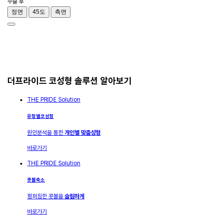
수술 후
정면
45도
측면
더프라이드 코성형 솔루션 알아보기
THE PRIDE Solution
유형별코성형
원인분석을 통한
개인별 맞춤성형
바로가기
THE PRIDE Solution
콧볼축소
펑퍼짐한 콧볼을
슬림하게
바로가기