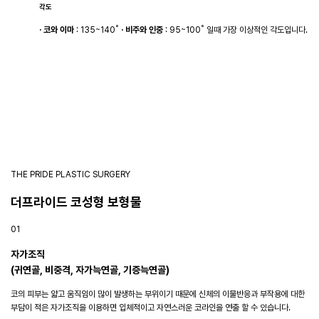
각도
· 코와 이마
: 135~140˚
· 비주와 인중
: 95~100˚ 일때
가장 이상적인 각도입니다.
THE PRIDE PLASTIC SURGERY
더프라이드
코성형 보형물
01
자가조직
(귀연골, 비중격, 자가늑연골, 기증늑연골)
코의 피부는 얇고 움직임이 많이 발생하는 부위이기 때문에 신체의 이물반응과 부작용에 대한
부담이 적은 자가조직을 이용하면 입체적이고 자연스러운 코라인을 연출 할 수 있습니다.