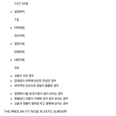
1시간 30분
실밥제거
7일
마취방법
전신마취
입원치료
당일퇴원
내원치료
3회
코끝이 처진 경우
입체감이 부족해 밋밋한 인상인 경우
외부적인 요인으로 콧등이 돌출된 경우
정면에서 볼 때 콧구멍이 많이 보이는 경우
콧볼보다 코끝이 아래에 있어 길어 보이는 경우
코끝과 콧볼이 펑퍼짐 하고 뭉툭해 보이는 경우
THE PRIDE MY FIT NOSE PLASTIC SURGERY